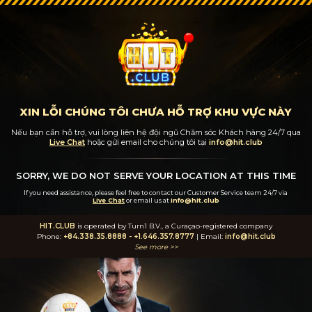
XIN LỖI CHÚNG TÔI CHƯA HỖ TRỢ KHU VỰC NÀY
Nếu bạn cần hỗ trợ, vui lòng liên hệ đội ngũ Chăm sóc Khách hàng 24/7
qua
Live Chat
hoặc gửi email cho chúng tôi tại
info@hit.club
SORRY, WE DO NOT SERVE YOUR LOCATION AT THIS TIME
If you need assistance, please feel free to contact our Customer Service team 24/7
via
Live Chat
or email us at
info@hit.club
HIT.CLUB
is operated by Turn1 B.V., a Curaçao-registered company
Phone:
+84.338.35.8888
-
+1.646.357.8777
| Email:
info@hit.club
See more >>