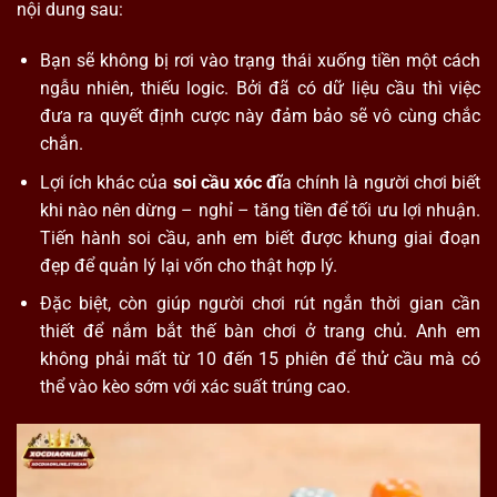
nội dung sau:
Bạn sẽ không bị rơi vào trạng thái xuống tiền một cách
ngẫu nhiên, thiếu logic. Bởi đã có dữ liệu cầu thì việc
đưa ra quyết định cược này đảm bảo sẽ vô cùng chắc
chắn.
Lợi ích khác của
soi cầu xóc đĩ
a chính là người chơi biết
khi nào nên dừng – nghỉ – tăng tiền để tối ưu lợi nhuận.
Tiến hành soi cầu, anh em biết được khung giai đoạn
đẹp để quản lý lại vốn cho thật hợp lý.
Đặc biệt, còn giúp người chơi rút ngắn thời gian cần
thiết để nắm bắt thế bàn chơi ở trang chủ. Anh em
không phải mất từ 10 đến 15 phiên để thử cầu mà có
thể vào kèo sớm với xác suất trúng cao.