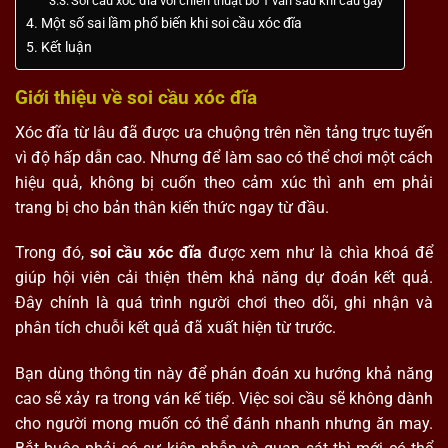
Soi cầu xóc đĩa với chiến thuật bỏ 1 ván sau khi cầu gãy
Một số sai lầm phổ biến khi soi cầu xóc đĩa
Kết luận
Giới thiệu về soi cầu xóc đĩa
Xóc đĩa từ lâu đã được ưa chuộng trên nền tảng trực tuyến
vì độ hấp dẫn cao. Nhưng để làm sao có thể chơi một cách
hiệu quả, không bị cuốn theo cảm xúc thì anh em phải
trang bị cho bản thân kiến thức ngay từ đầu.
Trong đó,
soi cầu xóc đĩa
được xem như là chìa khoá để
giúp hội viên cải thiện thêm khả năng dự đoán kết quả.
Đây chính là quá trình người chơi theo dõi, ghi nhận và
phân tích chuỗi kết quả đã xuất hiện từ trước.
Bạn dùng thông tin này để phán đoán xu hướng khả năng
cao sẽ xảy ra trong ván kế tiếp. Việc soi cầu sẽ không dành
cho người mong muốn có thể đánh nhanh nhưng ăn may.