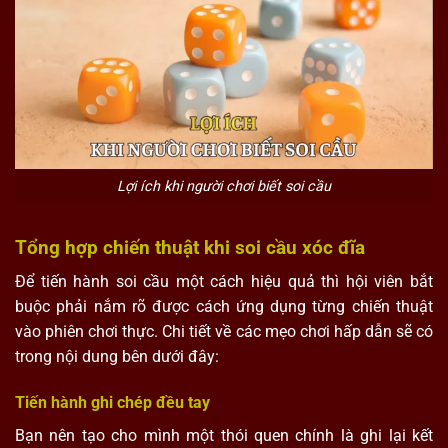
Lợi ích khi người chơi biết soi cầu
Tổng hợp chiến thuật khi soi cầu xóc đĩa
Để tiến hành soi cầu một cách hiệu quả thì hội viên bắt
buộc phải nắm rõ được cách ứng dụng từng chiến thuật
vào phiên chơi thực. Chi tiết về các mẹo chơi hấp dẫn sẽ có
trong nội dung bên dưới đây:
Tiến hành ghi chép đều tay
Bạn nên tạo cho mình một thói quen chính là ghi lại kết