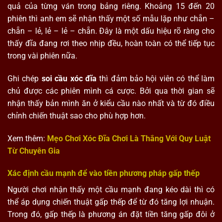
quả của từng ván trong bảng riêng. Khoảng 15 đến 20
phiên thì anh em sẽ nhận thấy một số mẫu lặp như chẵn –
chẵn – lẻ, lẻ – lẻ – chẵn. Đây là một dấu hiệu rõ ràng cho
thấy đĩa đang rơi theo nhịp đều, hoàn toàn có thể tiếp tục
trong vài phiên nữa.
Ghi chép
soi cầu xóc đĩa
thì đảm bảo hội viên có thể làm
chủ được các phiên mình cá cược. Bởi qua thời gian sẽ
nhận thấy bản mình ăn ở kiểu cầu nào nhất và từ đó điều
chỉnh chiến thuật sao cho phù hợp hơn.
Xem thêm:
Mẹo Chơi Xóc Đĩa Chơi Là Thắng Với Quy Luật
Từ Chuyên Gia
Xác định cầu mạnh để vào tiền phương pháp gấp thếp
Người chơi nhận thấy một cầu mạnh đang kéo dài thì có
thể áp dụng chiến thuật gấp thếp để từ đó tăng lợi nhuận.
Trong đó, gấp thếp là phương án đặt tiền tăng gấp đôi ở