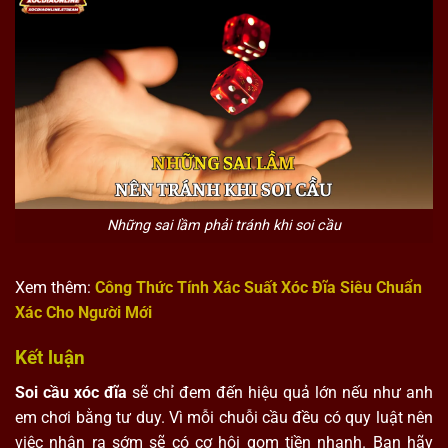
Những sai lầm phải tránh khi soi cầu
Xem thêm:
Công Thức Tính Xác Suất Xóc Đĩa Siêu Chuẩn
Xác Cho Người Mới
Kết luận
Soi cầu xóc đĩa
sẽ chỉ đem đến hiệu quả lớn nếu như anh
em chơi bằng tư duy. Vì mỗi chuỗi cầu đều có quy luật nên
việc nhận ra sớm sẽ có cơ hội gom tiền nhanh. Bạn hãy