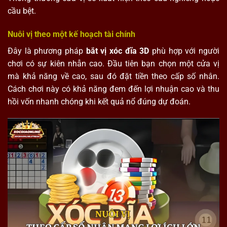
cầu bệt.
Nuôi vị theo một kế hoạch tài chính
Đây là phương pháp
bắt vị xóc đĩa 3D
phù hợp với người
chơi có sự kiên nhẫn cao. Đầu tiên bạn chọn một cửa vị
mà khả năng về cao, sau đó đặt tiền theo cấp số nhân.
Cách chơi này có khả năng đem đến lợi nhuận cao và thu
hồi vốn nhanh chóng khi kết quả nổ đúng dự đoán.