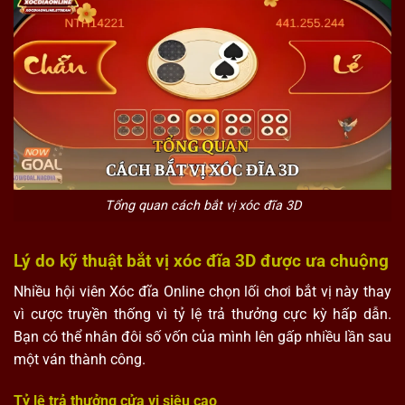
Tổng quan cách bắt vị xóc đĩa 3D
Lý do kỹ thuật bắt vị xóc đĩa 3D được ưa chuộng
Nhiều hội viên Xóc đĩa Online chọn lối chơi bắt vị này thay
vì cược truyền thống vì tỷ lệ trả thưởng cực kỳ hấp dẫn.
Bạn có thể nhân đôi số vốn của mình lên gấp nhiều lần sau
một ván thành công.
Tỷ lệ trả thưởng cửa vị siêu cao