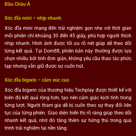
Đầu Châu Á
Xóc đĩa mini – nhịp nhanh
Xóc đĩa mini mang đến trải nghiệm gọn nhẹ với thời gian
mỗi phiên chỉ khoảng 30 đến 45 giây, phù hợp người thích
nhịp nhanh. Hình ảnh được tối ưu rõ nét giúp dễ theo dõi
từng kết quả. Tại Dom88, phiên bản này thường được lựa
chọn nhiều bởi tính đơn giản, không yêu cầu thao tác phức
tạp nhưng vẫn giữ được sự cuốn hút.
Xóc đĩa bigwin – cảm xúc cao
Xóc đĩa bigwin của thương hiệu Techplay được thiết kế với
biên độ kết quả rộng hơn, tạo nên cảm giác kịch tính trong
từng lượt. Người tham gia dễ bị cuốn theo sự thay đổi liên
tục của từng phiên. Giao diện hiển thị rõ ràng giúp theo dõi
nhanh kết quả, nhờ đó tăng thêm sự hứng thú trong quá
trình trải nghiệm tại nền tảng.