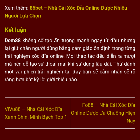
Xem thêm:
86bet – Nhà Cái Xóc Đĩa Online Được Nhiều
Người Lựa Chọn
Kết luận
Dom88
không cố tạo ấn tượng mạnh ngay từ đầu nhưng
lại giữ chân người dùng bằng cảm giác ổn định trong từng
trải nghiệm xóc đĩa online. Mọi thao tác đều diễn ra mượt
mà nên dễ tạo sự thoải mái khi sử dụng lâu dài. Thử dành
một vài phiên trải nghiệm tại đây bạn sẽ cảm nhận sẽ rõ
ràng hơn bất kỳ lời giới thiệu nào.
Fo88 – Nhà Cái Xóc Đĩa
ViVu88 – Nhà Cái Xóc Đĩa
Online Được Ưa Chuộng Hiện
Xanh Chín, Minh Bạch Top 1
Nay