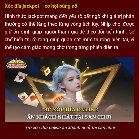
Xóc đĩa jackpot – cơ hội bùng nổ
Hình thức jackpot mang đến yếu tố bất ngờ khi giá trị phần
thưởng có thể tăng theo từng vòng tích lũy. Nhịp chơi được
giữ ổn định giúp người tham gia dễ theo dõi tiến trình. Cơ
chế hiển thị rõ ràng giúp quan sát mức thưởng hiện tại, vì
thế tạo cảm giác mong chờ trong từng phiên diễn ra.
Trò xóc đĩa online ăn khách nhất tại sân chơi