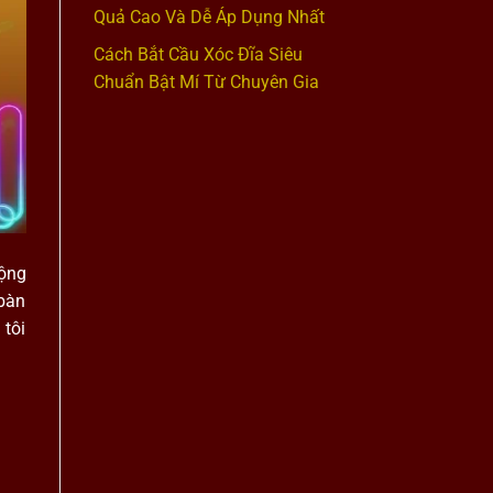
Quả Cao Và Dễ Áp Dụng Nhất
Cách Bắt Cầu Xóc Đĩa Siêu
Chuẩn Bật Mí Từ Chuyên Gia
ộng
 bàn
tôi