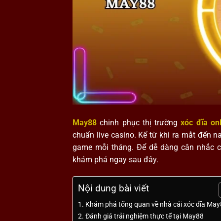
May88
chinh phục thị trường
xóc đĩa on
chuẩn live casino. Kể từ khi ra mắt đến 
game mỗi tháng. Để dễ dàng cân nhắc có
khám phá ngay sau đây.
Nội dung bài viết
Khám phá tổng quan về nhà cái xóc đĩa Ma
Đánh giá trải nghiệm thực tế tại May88