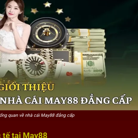
 tổng quan về nhà cái May88 đẳng cấp
 tế tại May88