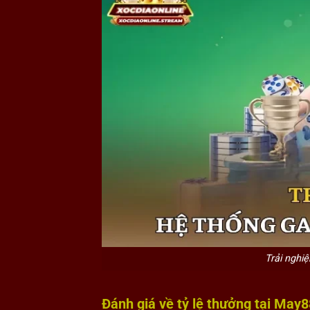
Trải nghi
Đánh giá về tỷ lệ thưởng tại May8