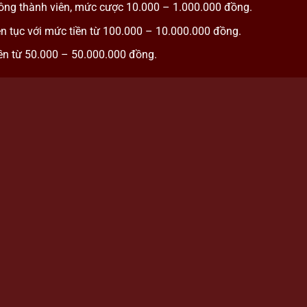
ông thành viên, mức cược 10.000 – 1.000.000 đồng.
ên tục với mức tiền từ 100.000 – 10.000.000 đồng.
tiền từ 50.000 – 50.000.000 đồng.