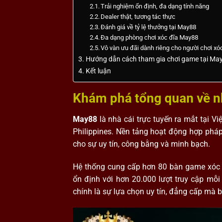
Trải nghiệm ổn định, đa dạng tính năng
Dealer thật, tương tác thực
Đánh giá về tỷ lệ thưởng tại May88
Đa dạng phòng chơi xóc đĩa May88
Vô vàn ưu đãi dành riêng cho người chơi xó
Hướng dẫn cách tham gia chơi game tại Ma
Kết luận
Khám phá tổng quan về n
May88
là nhà cái trực tuyến ra mắt tại 
Philippines. Nền tảng hoạt động hợp phá
cho sự uy tín, công bằng và minh bạch.
Hệ thống cung cấp hơn 80 bàn game xóc đĩ
ổn định với hơn 20.000 lượt truy cập mỗi
chính là sự lựa chọn uy tín, đẳng cấp mà 