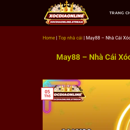
Bỏ
qua
TRANG C
nội
dung
Home
|
Top nhà cái
|
May88 – Nhà Cái Xóc 
May88 – Nhà Cái Xóc
05
Th5