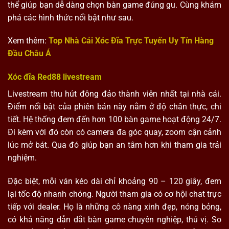
thể giúp bạn dễ dàng chọn bàn game đúng gu. Cùng khám
phá các hình thức nổi bật như sau.
Xem thêm:
Top Nhà Cái Xóc Đĩa Trực Tuyến Uy Tín Hàng
Đầu Châu Á
Xóc đĩa Red88 livestream
Livestream thu hút đông đảo thành viên nhất tại nhà cái.
Điểm nổi bật của phiên bản này nằm ở độ chân thực, chi
tiết. Hệ thống đem đến hơn 100 bàn game hoạt động 24/7.
Đi kèm với đó còn có camera đa góc quay, zoom cận cảnh
lúc mở bát. Qua đó giúp bạn an tâm hơn khi tham gia trải
nghiệm.
Đặc biệt, mỗi ván kéo dài chỉ khoảng 90 – 120 giây, đem
lại tốc độ nhanh chóng. Người tham gia có cơ hội chat trực
tiếp với dealer. Họ là những cô nàng xinh đẹp, nóng bỏng,
có khả năng dẫn dắt bàn game chuyên nghiệp, thú vị. So