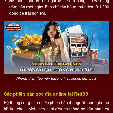
Hệ thống hơn 50 bàn game diễn ra cùng lúc và hàng
trăm bàn mỗi ngày. Bạn chỉ cần bỏ ra mức tiền từ 1.000
đồng để trải nghiệm.
Những điểm tạo nên thương hiệu không nên bỏ lỡ
Các phiên bản xóc đĩa online tại Red88
Hệ thống cung cấp nhiều phiên bản để người tham gia tha
hồ lựa chọn. Mỗi cách chơi đều có thông số vận hành cụ