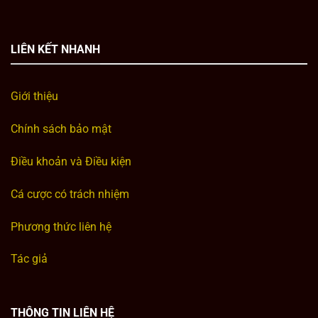
LIÊN KẾT NHANH
Giới thiệu
Chính sách bảo mật
Điều khoản và Điều kiện
Cá cược có trách nhiệm
Phương thức liên hệ
Tác giả
THÔNG TIN LIÊN HỆ