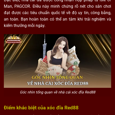
Man, PAGCOR. Điều này minh chứng rõ nét cho sân chơi
đạt được các tiêu chuẩn quốc tế về độ uy tín, công bằng,
an toàn. Bạn hoàn toàn có thể an tâm khi trải nghiệm và
kiếm thưởng mỗi ngày.
Góc nhìn tổng quan về nhà cái xóc đĩa Red88
Điểm khác biệt của xóc đĩa Red88