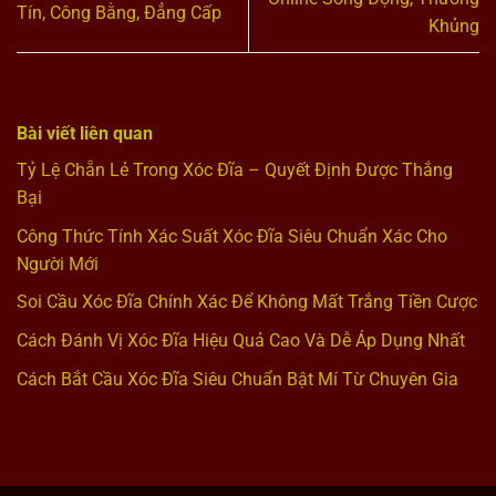
Tín, Công Bằng, Đẳng Cấp
Khủng
Bài viết liên quan
Tỷ Lệ Chẵn Lẻ Trong Xóc Đĩa – Quyết Định Được Thắng
Bại
Công Thức Tính Xác Suất Xóc Đĩa Siêu Chuẩn Xác Cho
Người Mới
Soi Cầu Xóc Đĩa Chính Xác Để Không Mất Trắng Tiền Cược
Cách Đánh Vị Xóc Đĩa Hiệu Quả Cao Và Dễ Áp Dụng Nhất
Cách Bắt Cầu Xóc Đĩa Siêu Chuẩn Bật Mí Từ Chuyên Gia