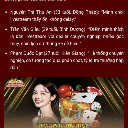
Nguyễn Thị Thu An (33 tuổi, Đồng Tháp): “Mình chơi
livestream thấy ổn, không delay.”
Trần Văn Giàu (29 tuổi, Bình Dương): “Điểm mình thích
là bàn livestream với dealer chuyên nghiệp, nhiều góc
máy, nhìn lịch sử thống kê dễ hiểu.”
Phạm Quốc Đạt (27 tuổi, Kiên Giang): “Hệ thống chuyên
nghiệp, có tương tác qua phần chat, tỷ lệ trả thưởng hấp
dẫn.”