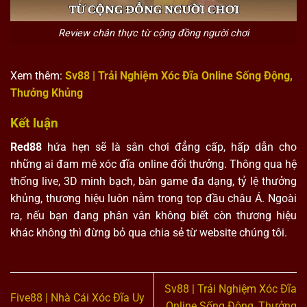
Review chân thực từ cộng đồng người chơi
Xem thêm:
Sv88 | Trải Nghiệm Xóc Đĩa Online Sống Động,
Thưởng Khủng
Kết luận
Red88
hứa hẹn sẽ là sân chơi đẳng cấp, hấp dẫn cho
những ai đam mê xóc đĩa online đổi thưởng. Thông qua hệ
thống live, 3D minh bạch, bàn game đa dạng, tỷ lệ thưởng
khủng, thương hiệu luôn nằm trong top đầu châu Á. Ngoài
ra, nếu bạn đang phân vân không biết còn thương hiệu
khác không thì đừng bỏ qua chia sẻ từ website chúng tôi.
Sv88 | Trải Nghiệm Xóc Đĩa
Five88 | Nhà Cái Xóc Đĩa Uy
Online Sống Động, Thưởng