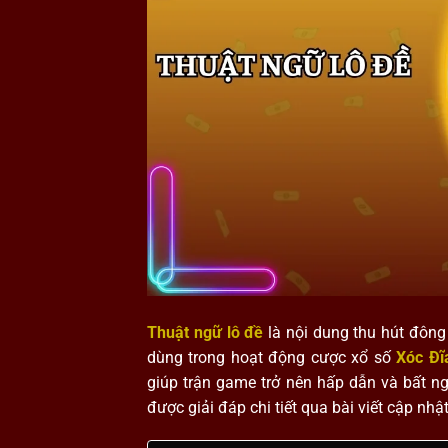
Thuật ngữ lô đề
là nội dung thu hút đôn
dùng trong hoạt động cược xổ số
Xóc Đĩ
giúp trận game trở nên hấp dẫn và bất ng
được giải đáp chi tiết qua bài viết cập nhậ