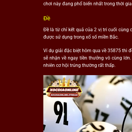
chơi này đang phổ biến nhất trong thời gi
Đề
Đề là từ chỉ kết quả của 2 vị trí cuối cùng
được sử dụng trong xổ số miền Bắc.
Ví dụ giải đặc biệt hôm qua về 35875 thì
sẽ nhận về ngay tiền thưởng vô cùng lớn. 
nhiên cơ hội trúng thường rất thấp.