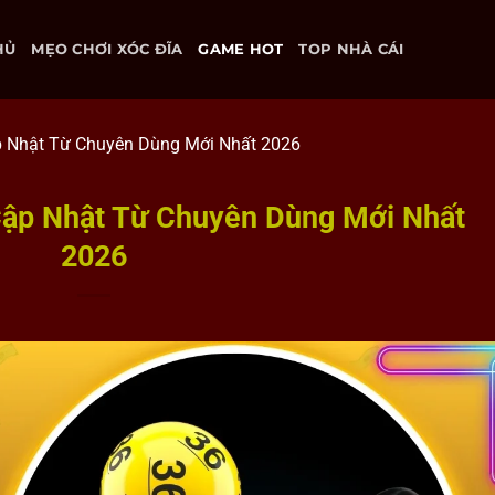
HỦ
MẸO CHƠI XÓC ĐĨA
GAME HOT
TOP NHÀ CÁI
p Nhật Từ Chuyên Dùng Mới Nhất 2026
Cập Nhật Từ Chuyên Dùng Mới Nhất
2026