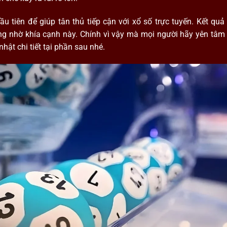
u tiên để giúp tân thủ tiếp cận với xổ số trực tuyến. Kết quả 
ng nhờ khía cạnh này. Chính vì vậy mà mọi người hãy yên tâm
hật chi tiết tại phần sau nhé.