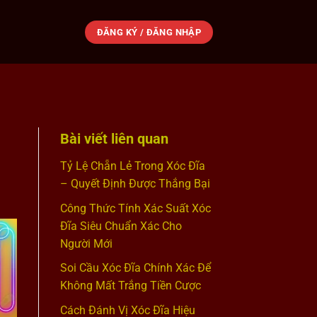
ĐĂNG KÝ / ĐĂNG NHẬP
Bài viết liên quan
Tỷ Lệ Chẵn Lẻ Trong Xóc Đĩa
– Quyết Định Được Thắng Bại
Công Thức Tính Xác Suất Xóc
Đĩa Siêu Chuẩn Xác Cho
Người Mới
Soi Cầu Xóc Đĩa Chính Xác Để
Không Mất Trắng Tiền Cược
Cách Đánh Vị Xóc Đĩa Hiệu