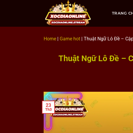
Bỏ
qua
TRANG C
nội
dung
Home
|
Game hot
|
Thuật Ngữ Lô Đề – Cậ
Thuật Ngữ Lô Đề – 
23
Th3