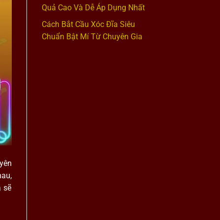
Quả Cao Và Dễ Áp Dụng Nhất
Cách Bắt Cầu Xóc Đĩa Siêu
Chuẩn Bật Mí Từ Chuyên Gia
uyên
hau,
ả sẽ