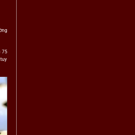
ờng
c 75
 tuy