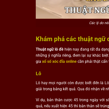
Các lý do nê
Khám phá các thuật ngữ q
Thuật ngữ lô đề
hiện nay đang rất đa dạng
những ý nghĩa riêng, đem lại sự khác biệ
gia
xổ số xóc đĩa online
cần phải thật cẩn 
Lô
Lô hay mọi người còn được biết đến là Lô 
giải trong bảng kết quả. Qua đó nhận về nh
Ví dụ, bản thân cược 45 trong ngày với 
quả, nếu xuất hiện 45 thì bản thân sẽ trún