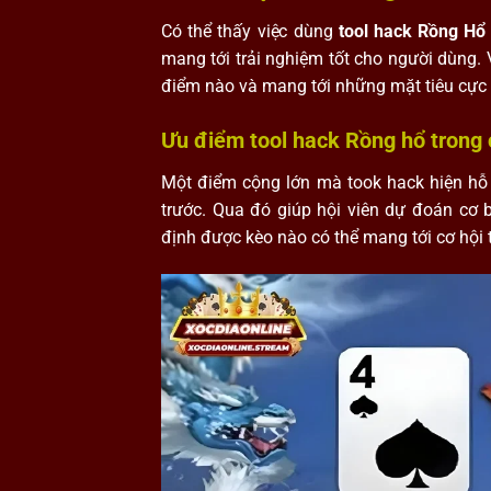
Có thể thấy việc dùng
tool hack Rồng Hổ
mang tới trải nghiệm tốt cho người dùng
điểm nào và mang tới những mặt tiêu cực r
Ưu điểm tool hack Rồng hổ trong
Một điểm cộng lớn mà took hack hiện hỗ t
trước. Qua đó giúp hội viên dự đoán cơ b
định được kèo nào có thể mang tới cơ hội 