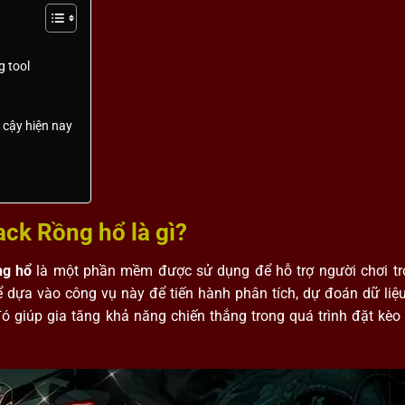
g tool
 cậy hiện nay
ack Rồng hổ là gì?
ng hổ
là một phần mềm được sử dụng để hỗ trợ người chơi tr
thể dựa vào công vụ này để tiến hành phân tích, dự đoán dữ liệ
đó giúp gia tăng khả năng chiến thắng trong quá trình đặt kèo