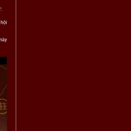
:
 hội
 này