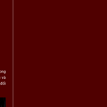
ong
u và
 đổi