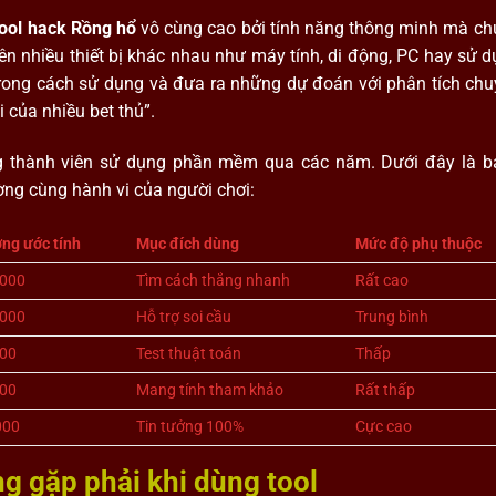
ool hack Rồng hổ
vô cùng cao bởi tính năng thông minh mà c
rên nhiều thiết bị khác nhau như máy tính, di động, PC hay sử 
t trong cách sử dụng và đưa ra những dự đoán với phân tích ch
của nhiều bet thủ”.
ng thành viên sử dụng phần mềm qua các năm. Dưới đây là b
ường cùng hành vi của người chơi:
ợng ước tính
Mục đích dùng
Mức độ phụ thuộc
000
Tìm cách thắng nhanh
Rất cao
000
Hỗ trợ soi cầu
Trung bình
00
Test thuật toán
Thấp
00
Mang tính tham khảo
Rất thấp
000
Tin tưởng 100%
Cực cao
 gặp phải khi dùng tool