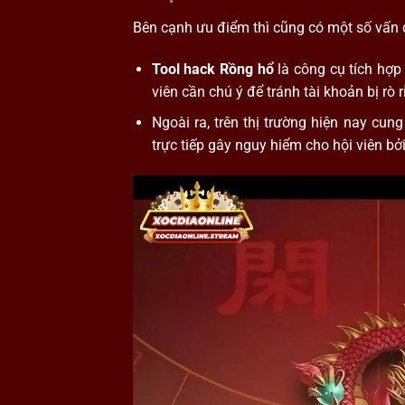
Bên cạnh ưu điểm thì cũng có một số vấn 
Tool hack Rồng hổ
là công cụ tích hợp
viên cần chú ý để tránh tài khoản bị rò
Ngoài ra, trên thị trường hiện nay cun
trực tiếp gây nguy hiểm cho hội viên bởi