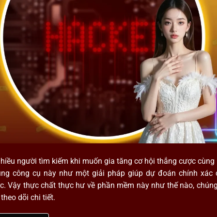
hiều người tìm kiếm khi muốn gia tăng cơ hội thắng cược cùng
dụng công cụ này như một giải pháp giúp dự đoán chính xác
ực. Vậy thực chất thực hư về phần mềm này như thế nào, chún
heo dõi chi tiết.