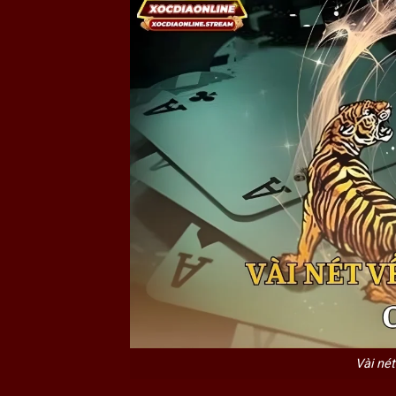
Vài né