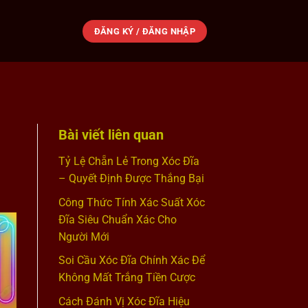
ĐĂNG KÝ / ĐĂNG NHẬP
Bài viết liên quan
Tỷ Lệ Chẵn Lẻ Trong Xóc Đĩa
– Quyết Định Được Thắng Bại
Công Thức Tính Xác Suất Xóc
Đĩa Siêu Chuẩn Xác Cho
Người Mới
Soi Cầu Xóc Đĩa Chính Xác Để
Không Mất Trắng Tiền Cược
Cách Đánh Vị Xóc Đĩa Hiệu