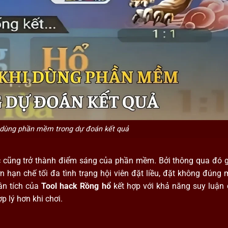
 dùng phần mềm trong dự đoán kết quả
 cũng trở thành điểm sáng của phần mềm. Bởi thông qua đó 
hạn chế tối đa tình trạng hội viên đặt liều, đặt không đúng
hân tích của
Tool hack Rồng hổ
kết hợp với khả năng suy luận
 lý hơn khi chơi.