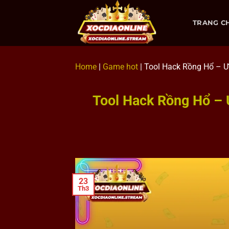
Bỏ
qua
TRANG C
nội
dung
Home
|
Game hot
|
Tool Hack Rồng Hổ – 
Tool Hack Rồng Hổ –
23
Th3